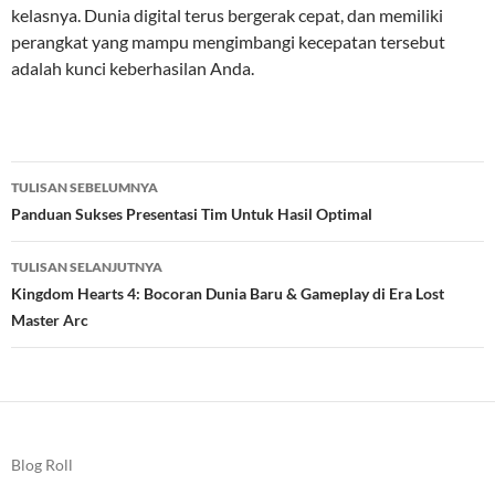
kelasnya. Dunia digital terus bergerak cepat, dan memiliki
perangkat yang mampu mengimbangi kecepatan tersebut
adalah kunci keberhasilan Anda.
Navigasi
TULISAN SEBELUMNYA
Tulisan
Panduan Sukses Presentasi Tim Untuk Hasil Optimal
TULISAN SELANJUTNYA
Kingdom Hearts 4: Bocoran Dunia Baru & Gameplay di Era Lost
Master Arc
Blog Roll