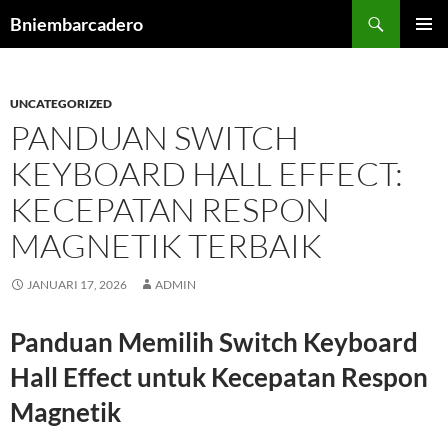
Cari
Bniembarcadero
LANGSUNG
MENU
KE
UTAMA
ISI
UNCATEGORIZED
PANDUAN SWITCH
KEYBOARD HALL EFFECT:
KECEPATAN RESPON
MAGNETIK TERBAIK
JANUARI 17, 2026
ADMIN
Panduan Memilih Switch Keyboard
Hall Effect untuk Kecepatan Respon
Magnetik