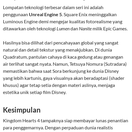
Lompatan teknologi terbesar dalam seri ini adalah
penggunaan
Unreal Engine 5
. Square Enix meninggalkan
Luminous Engine demi mengejar kualitas fotorealisme yang
ditawarkan oleh teknologi
Lumen
dan
Nanite
milik Epic Games.
Hasilnya bisa dilihat dari pencahayaan global yang sangat
natural dan detail tekstur yang menakjubkan. Di dunia
Quadratum, pantulan cahaya di kaca gedung atau genangan
air terlihat sangat nyata. Namun, Tetsuya Nomura (Sutradara)
memastikan bahwa saat Sora berkunjung ke dunia Disney
yang lebih kartunis, gaya visualnya akan beradaptasi (shader
khusus) agar tetap setia dengan materi aslinya, menjaga
estetika unik setiap film Disney.
Kesimpulan
Kingdom Hearts 4 tampaknya siap membayar lunas penantian
para penggemarnya. Dengan perpaduan dunia realistis