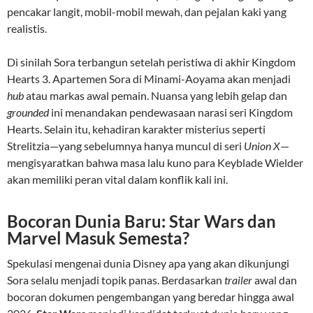
pencakar langit, mobil-mobil mewah, dan pejalan kaki yang
realistis.
Di sinilah Sora terbangun setelah peristiwa di akhir Kingdom
Hearts 3. Apartemen Sora di Minami-Aoyama akan menjadi
hub
atau markas awal pemain. Nuansa yang lebih gelap dan
grounded
ini menandakan pendewasaan narasi seri Kingdom
Hearts. Selain itu, kehadiran karakter misterius seperti
Strelitzia—yang sebelumnya hanya muncul di seri
Union X
—
mengisyaratkan bahwa masa lalu kuno para Keyblade Wielder
akan memiliki peran vital dalam konflik kali ini.
Bocoran Dunia Baru: Star Wars dan
Marvel Masuk Semesta?
Spekulasi mengenai dunia Disney apa yang akan dikunjungi
Sora selalu menjadi topik panas. Berdasarkan
trailer
awal dan
bocoran dokumen pengembangan yang beredar hingga awal