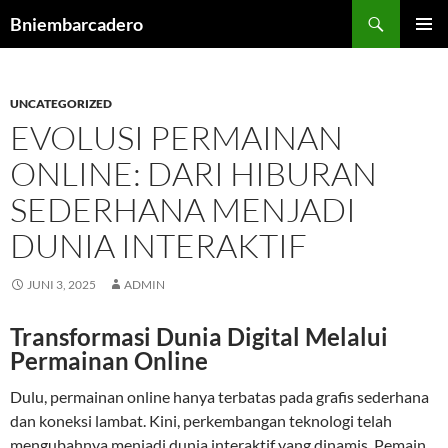
Cari
Bniembarcadero
LANGSUNG
MENU
KE
UTAMA
ISI
UNCATEGORIZED
EVOLUSI PERMAINAN
ONLINE: DARI HIBURAN
SEDERHANA MENJADI
DUNIA INTERAKTIF
JUNI 3, 2025
ADMIN
Transformasi Dunia Digital Melalui
Permainan Online
Dulu, permainan online hanya terbatas pada grafis sederhana
dan koneksi lambat. Kini, perkembangan teknologi telah
mengubahnya menjadi dunia interaktif yang dinamis. Pemain