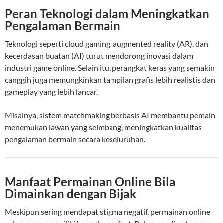
Peran Teknologi dalam Meningkatkan
Pengalaman Bermain
Teknologi seperti cloud gaming, augmented reality (AR), dan
kecerdasan buatan (AI) turut mendorong inovasi dalam
industri game online. Selain itu, perangkat keras yang semakin
canggih juga memungkinkan tampilan grafis lebih realistis dan
gameplay yang lebih lancar.
Misalnya, sistem matchmaking berbasis AI membantu pemain
menemukan lawan yang seimbang, meningkatkan kualitas
pengalaman bermain secara keseluruhan.
Manfaat Permainan Online Bila
Dimainkan dengan Bijak
Meskipun sering mendapat stigma negatif, permainan online