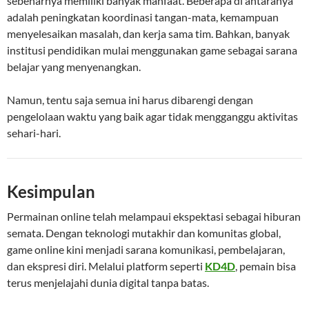
sebenarnya memiliki banyak manfaat. Beberapa di antaranya
adalah peningkatan koordinasi tangan-mata, kemampuan
menyelesaikan masalah, dan kerja sama tim. Bahkan, banyak
institusi pendidikan mulai menggunakan game sebagai sarana
belajar yang menyenangkan.
Namun, tentu saja semua ini harus dibarengi dengan
pengelolaan waktu yang baik agar tidak mengganggu aktivitas
sehari-hari.
Kesimpulan
Permainan online telah melampaui ekspektasi sebagai hiburan
semata. Dengan teknologi mutakhir dan komunitas global,
game online kini menjadi sarana komunikasi, pembelajaran,
dan ekspresi diri. Melalui platform seperti
KD4D
, pemain bisa
terus menjelajahi dunia digital tanpa batas.